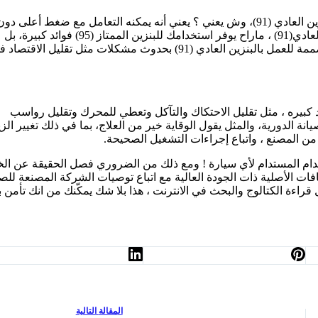
الحقيقة: يحتوي البنزين الممتاز (95) على معدل أوكتان أعلى من البنزين العادي (91)، وش يعني ؟ يعني أنه يمكنه التعامل مع ضغط أعلى دو
الانفجار قبل الأوان ، مع ذلك إذا كان المحرك مصمم ومبرمج للبنزين العادي(91) ، ماراح يوفر استخدامك للبنزين الممتاز (95) فوائد كبيرة، بل
بالعكس أحيانا أن يتسبب استخدام البنزين الممتاز (95) على سيارة مصممة للعمل بالبنزين العادي (91) بحدوث مشكلات مثل تقليل الاقت
 كبيره ، مثل تقليل الاحتكاك والتآكل وتعطي للمحرك وتقليل رواسب
الدورية، والمثل يقول الوقاية خير من العلاج، بما في ذلك تغيير الز
من المصنع ، واتباع إجراءات التشغيل الصحيحة.
دام المستدام لأي سيارة ! ومع ذلك من الضروري فصل الحقيقة عن الخ
فات الأصلية ذات الجودة العالية مع اتباع توصيات الشركة المصنعة للصي
راءة الكتالوج والبحث في الانترنت ، هذا بلا شك يمكّنك من انك تأمن ب
ال
مقالة
التالية