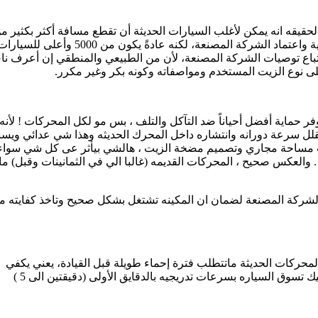
حقيقه انه يمكن لأغلب السيارات الحديثة أن تقطع مسافة أكثر بكثير م
3000 كيلو قبل تغيير الزيت، طبعا يختلف وقت تغيير الزيت طبقا لتوصية واعتماد الشركة المصنعة، لكنه عادةً يكون من 5000 وأعلى للسي
اتباع توصيات الشركة المصنعة، لأن من الطبيعي والمنطقي إن أعرف ن
ى نوع الزيت المستخدم ومواصفاته وكونه بكر وغير مكرر.
 حماية أفضل أحياناً ضد التآكل والتلف ، بس مو لكل المحركات ! لأنه
قلل سرعة دورانه وانتشاره داخل المحرك الحديثه وهذا شي عدائي ويس
بب مساحة مجاري وتصميم مضخة الزيت ، هالشي بيأثر عى كل شي سواء
. والعكس صحيح ، المحركات القديمه (غالبا الي في الثمانينات وقبل) ما
لشركة المصنعة لضمان ان المكينه تشتغل بشكل صحيح وتاخذ كفايته م
 المحركات الحديثة ماتتطلب فترة إحماء طويلة قبل القيادة، يعني يكفي
ثواني بعد التشغيل عشان الزيت يدور في كل أجزاء المحرك، بس نوصيك تسوق السياره بسرعات تدريجيه بالدقايق الأولى (دقيقتين الى 5 )