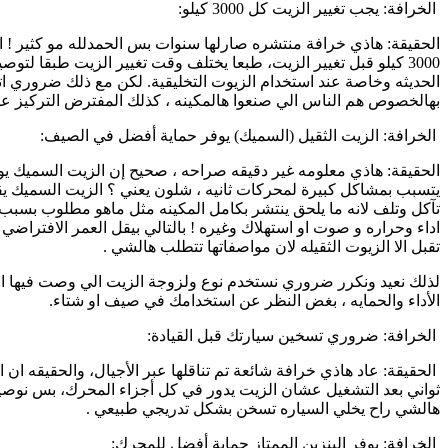
الخرافة: يجب تغيير الزيت كل 3000 كيلو:
الحقيقة: هاذي خرافة منتشره صارلها سنوات بس الحمدلله مو كثير ! ال
الحديثه وخاصة عند استخدام الزيوت التخليقية. لكن مع ذلك ضروري 
بهالخصوص هم الناس الي صنعوا هالمكينه ، كذلك المفترض التركيز عل
الخرافة: الزيت الثقيل (السميك) يوفر حماية أفضل في الصيف:
الحقيقة: هاذي معلومه غير دقيقه صراحه ، صحيح إن الزيت السميك يوفر
يتسبب بمشاكل كبيرة لمحركات ثانيه ، شلون يعني ؟ الزيت السميك ي
تآكل وتلف لانه ما يلحق ينتشر بكامل المكينه مثل ماهو مطلوب بس
اداء وحراره و صوت او استهلاك وغيره ! بالتالي بيقل العمر الافتراضي 
تقبل الا الزيوت الثقيله لان مواصفاتها تتطلب هالشي .
لذلك نعيد ونكرر ضروري نستخدم نوع ولزوجة الزيت الي وصت فيها ا
الأداء والحمايه ، بغض النظر عن استخدامك في صيف او شتاء.
الخرافة: ضروري تسخين سيارتك قبل القيادة:
الحقيقة: عاد هاذي خرافة شائعة تم تناقلها عبر الأجيال، والحقيقه ان
هالشي راح يخلي السياره تسخن بشكل تدريجي طبيعي .
الخرافة: يوفر البنزين الممتاز حماية أفضل للمحرك: