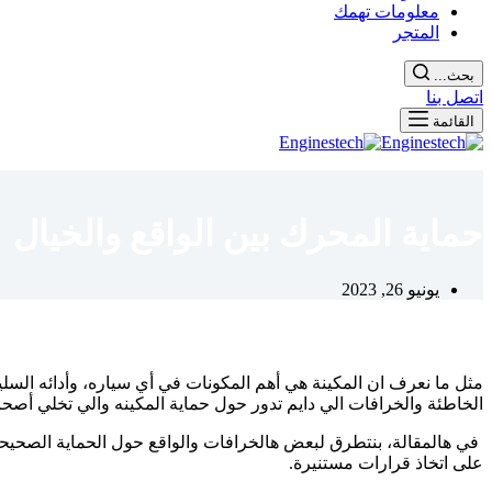
معلومات تهمك
المتجر
بحث...
اتصل بنا
القائمة
حماية المحرك بين الواقع والخيال
يونيو 26, 2023
مثل ما نعرف ان المكينة هي أهم المكونات في أي سياره، وأدائه السليم
الخاطئة والخرافات الي دايم تدور حول حماية المكينه والي تخلي أصحاب
في هالمقالة، بنتطرق لبعض هالخرافات والواقع حول الحماية الصحيحه
على اتخاذ قرارات مستنيرة.