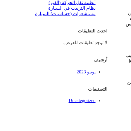
أنظمة نقل الحركة (القير)
نظام التزييت في السيارة
ن
مستشعرات (حساسات) السيارة
ارات
اس
احدث التعليقات
لا توجد تعليقات للعرض.
بب
أرشيف
ا
يونيو 2023
ن
التصنيفات
Uncategorized